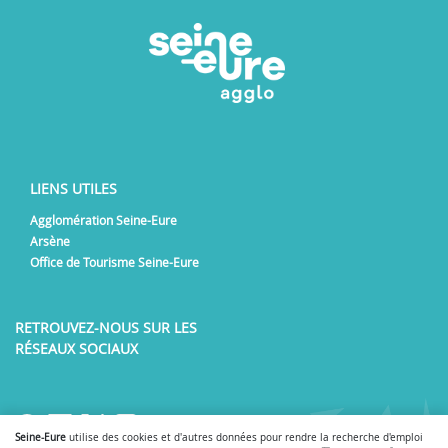
LIENS UTILES
Agglomération Seine-Eure
Arsène
Office de Tourisme Seine-Eure
RETROUVEZ-NOUS SUR LES
RÉSEAUX SOCIAUX
Lien vers notre page Facebook
Lien vers notre page LinkedIn
Lien vers notre page Twitter
Lien vers notre page Inst
Lien vers notre page Y
Seine-Eure
utilise des cookies et d'autres données pour rendre la recherche d'emploi